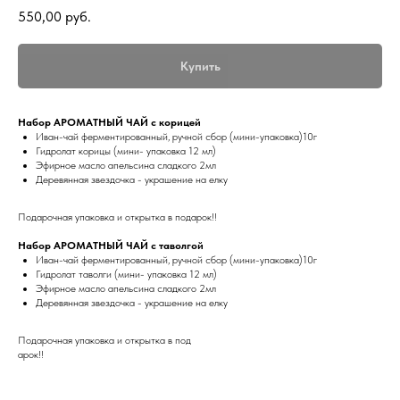
550,00
руб.
Купить
Набор АРОМАТНЫЙ ЧАЙ с корицей
Иван-чай ферментированный, ручной сбор (мини-упаковка)10г
Гидролат корицы (мини- упаковка 12 мл)
Эфирное масло апельсина сладкого 2мл
Деревянная звездочка - украшение на елку
Подарочная упаковка и открытка в подарок!!
Набор АРОМАТНЫЙ ЧАЙ с таволгой
Иван-чай ферментированный, ручной сбор (мини-упаковка)10г
Гидролат таволги (мини- упаковка 12 мл)
Эфирное масло апельсина сладкого 2мл
Деревянная звездочка - украшение на елку
Подарочная упаковка и открытка в под
арок!!