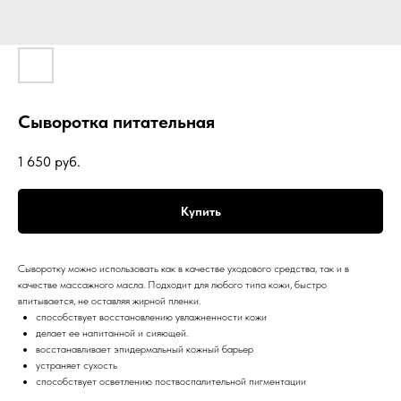
Сыворотка питательная
1 650
руб.
Купить
Сыворотку можно использовать как в качестве уходового средства, так и в
качестве массажного масла. Подходит для любого типа кожи, быстро
впитывается, не оставляя жирной пленки.
способствует восстановлению увлажненности кожи
делает ее напитанной и сияющей.
восстанавливает эпидермальный кожный барьер
устраняет сухость
способствует осветлению поствоспалительной пигментации