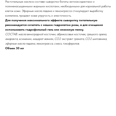
Растительные масла в составе сыворотки богаты антиоксидантами и
полиненасыщенными жирными кислотами, необходимыми для нормальной работы
клеток кожи. Эфирные масла ладана и лемонграсса стимулируют выработку
коллагена, придают коже упругость и эластичность.
Для получения максимального эффекта сыворотку питательную
рекомендуется сочетать с нашим гидролатом розы, а для очищения
использовать гидрофильный гель или энзимную пенку.
СОСТАВ: масла виноградной косточки, абрикосовых косточек, грецкого ореха,
амаранта, ксимении, мацерат ванили, СО2 экстракт граната, СО2 шиповника,
эфирные масла ладана, лемонграсса, смесь токоферолов.
Объем 30 мл