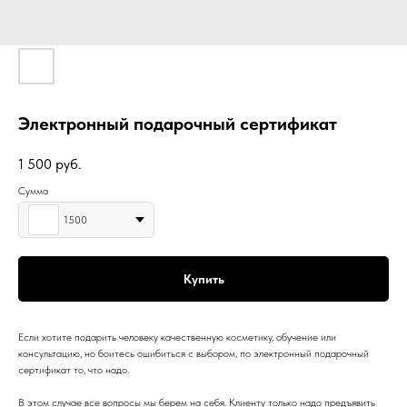
Электронный подарочный сертификат
1 500
руб.
Сумма
1500
Купить
Если хотите подарить человеку качественную косметику, обучение или
консультацию, но боитесь ошибиться с выбором, по электронный подарочный
сертификат то, что надо.
В этом случае все вопросы мы берем на себя. Клиенту только надо предъявить