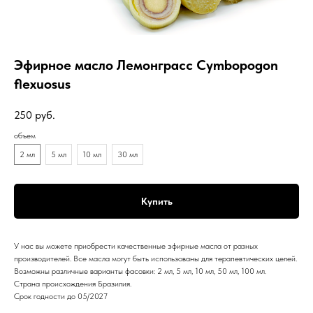
Эфирное масло Лемонграсс Cymbopogon
flexuosus
250
руб.
объем
2 мл
5 мл
10 мл
30 мл
Купить
У нас вы можете приобрести качественные эфирные масла от разных
производителей. Все масла могут быть использованы для терапевтических целей.
Возможны различные варианты фасовки: 2 мл, 5 мл, 10 мл, 50 мл, 100 мл.
Страна происхождения Бразилия.
Срок годности до 05/2027