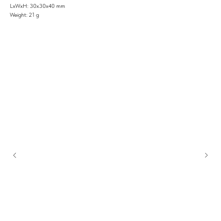
LxWxH: 30x30x40 mm
Weight: 21 g